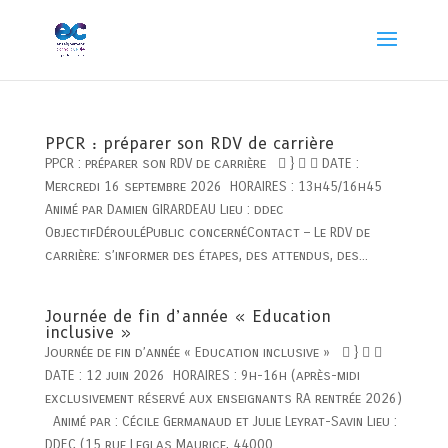
PPCR : préparer son RDV de carrière
PPCR : préparer son RDV de carrière  }   DATE :
Mercredi 16 septembre 2026 HORAIRES : 13h45/16h45
Animé par Damien GIRARDEAU Lieu : ddec
ObjectifDérouléPublic concernéContact – Le RDV de
carrière: s’informer des étapes, des attendus, des...
Journée de fin d’année « Education
inclusive »
Journée de fin d’année « Education inclusive »  }  
DATE : 12 juin 2026 HORAIRES : 9h-16h (après-midi
exclusivement réservé aux enseignants RA rentrée 2026)
Animé par : Cécile Germanaud et Julie Leyrat-Savin Lieu :
DDEC (15 rue Leglas Maurice, 44000...