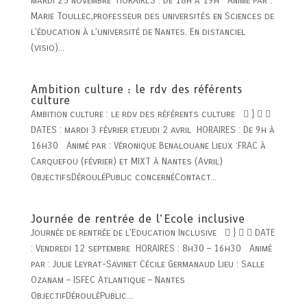
mardi 25 novembre HORAIRES : De 18h à 19h Animé par :
Marie Toullec,professeur des universités en Sciences de
l’éducation à l’université de Nantes. En distanciel
(visio)...
Ambition culture : le rdv des référents
culture
Ambition culture : le rdv des référents culture  }  
DATES : mardi 3 février etjeudi 2 avril HORAIRES : De 9h à
16h30 Animé par : Véronique Benalouane Lieux :FRAC à
Carquefou (février) et MIXT à Nantes (Avril)
ObjectifsDérouléPublic concernéContact...
Journée de rentrée de l’Ecole inclusive
Journée de rentrée de l’Education Inclusive  }   DATE
: Vendredi 12 septembre HORAIRES : 8h30 – 16h30 Animé
par : Julie Leyrat-Savinet Cécile Germanaud Lieu : Salle
Ozanam – ISFEC Atlantique – Nantes
ObjectifDérouléPublic...