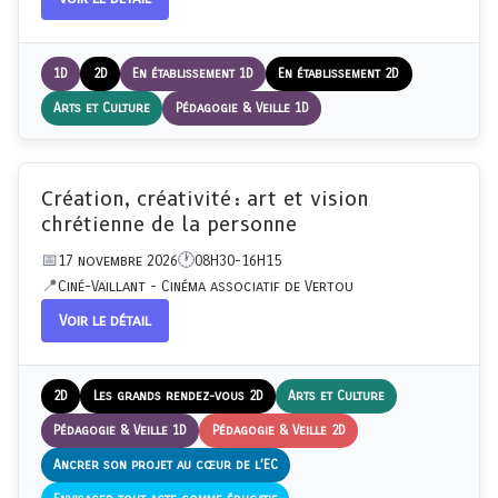
1D
2D
En établissement 1D
En établissement 2D
Arts et Culture
Pédagogie & Veille 1D
Création, créativité : art et vision
chrétienne de la personne
17 novembre 2026
08H30-16H15
Ciné-Vaillant - Cinéma associatif de Vertou
Voir le détail
2D
Les grands rendez-vous 2D
Arts et Culture
Pédagogie & Veille 1D
Pédagogie & Veille 2D
Ancrer son projet au cœur de l’EC